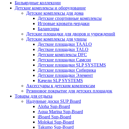
Бильярдные коллекции
Детские комплексы и оборудование
Детские комплексы для дома
Детские спортивные комплексы
Игровые кровати-чердаки
Балансиры
Детские площадки для дворов и учреждений
Детские комплексы для улицы
Десткие площадки TAALO
Десткие площадки TALO
Детские комплексы DFC
Детские площадки Самсон
Детские площадки SLP SYSTEMS
Детские площадки Сибирика
Детские площадки Элемент
Качели SLP SYSTEMS
Аксессуары к детским комлпексам
Резиновое покрытие для детских площадок
Товары для отдыха
Надувные доски SUP Board
Aloha Sup-Board
Aqua Marina Sup-Board
iBoard Sup-Board
Molokai Sup-Board
Takumo Sup-Board