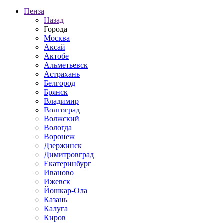
Пенза
Назад
Города
Москва
Аксай
Актобе
Альметьевск
Астрахань
Белгород
Брянск
Владимир
Волгоград
Волжский
Вологда
Воронеж
Дзержинск
Димитровград
Екатеринбург
Иваново
Ижевск
Йошкар-Ола
Казань
Калуга
Киров