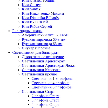
Кии Classic, Fortuna
Кии Cuetec
Кии Vantex
Кии Николаенко Максим
Кии Dinamika Billiards
Кии РУССКИЙ
Кии Рябов Сергей
Бильярдные шары
Американский пул 57,2 мм
Русская пирамида 60,3 мм
Русская пирамида 68 мм
Снукер и прочие
Светильники для бильярда
Декоративное освещение
Светильники Аристократ
Светильники Аристократ Люкс
Светильники Классика
Светильники прочие
Светильник 1-3 плафона
Светильник 4 плафона
Светильник 6 плафонов
Светильники Старт
2 плафона Старт
3 плафона Старт
4 плафона Старт