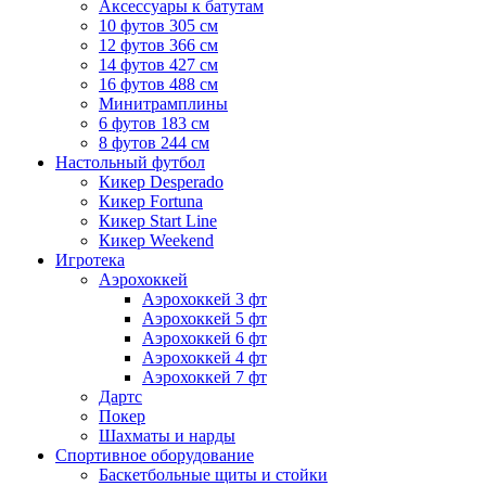
Аксессуары к батутам
10 футов 305 см
12 футов 366 см
14 футов 427 см
16 футов 488 см
Минитрамплины
6 футов 183 см
8 футов 244 см
Настольный футбол
Кикер Desperado
Кикер Fortuna
Кикер Start Line
Кикер Weekend
Игротека
Аэрохоккей
Аэрохоккей 3 фт
Аэрохоккей 5 фт
Аэрохоккей 6 фт
Аэрохоккей 4 фт
Аэрохоккей 7 фт
Дартс
Покер
Шахматы и нарды
Спортивное оборудование
Баскетбольные щиты и стойки