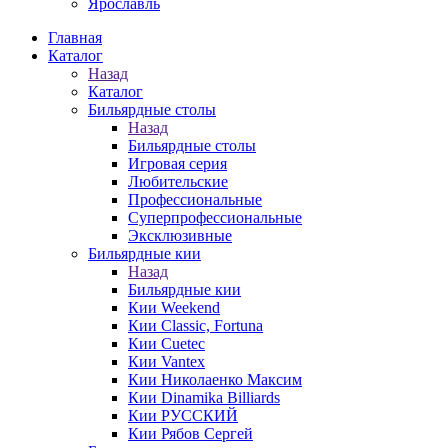
Ярославль
Главная
Каталог
Назад
Каталог
Бильярдные столы
Назад
Бильярдные столы
Игровая серия
Любительские
Профессиональные
Суперпрофессиональные
Эксклюзивные
Бильярдные кии
Назад
Бильярдные кии
Кии Weekend
Кии Classic, Fortuna
Кии Cuetec
Кии Vantex
Кии Николаенко Максим
Кии Dinamika Billiards
Кии РУССКИЙ
Кии Рябов Сергей