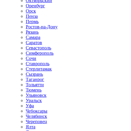
Октябрьский
Оренбург
Орск
Пенза
Пермь
Ростов-на-Дону
Рязань
Самара
Саратов
Севастополь
Симферополь
Сочи
Ставрополь
Стерлитамак
Сызрань
Таганрог
Тольятти
Тюмень
Ульяновск
Уральск
Уфа
Чебоксары
Челябинск
Череповец
Ялта