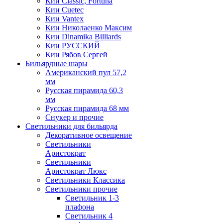
Кии Classic, Fortuna
Кии Cuetec
Кии Vantex
Кии Николаенко Максим
Кии Dinamika Billiards
Кии РУССКИЙ
Кии Рябов Сергей
Бильярдные шары
Американский пул 57,2
мм
Русская пирамида 60,3
мм
Русская пирамида 68 мм
Снукер и прочие
Светильники для бильярда
Декоративное освещение
Светильники
Аристократ
Светильники
Аристократ Люкс
Светильники Классика
Светильники прочие
Светильник 1-3
плафона
Светильник 4