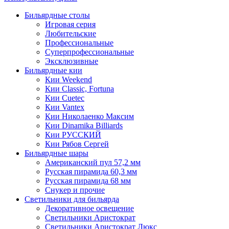
Бильярдные столы
Игровая серия
Любительские
Профессиональные
Суперпрофессиональные
Эксклюзивные
Бильярдные кии
Кии Weekend
Кии Classic, Fortuna
Кии Cuetec
Кии Vantex
Кии Николаенко Максим
Кии Dinamika Billiards
Кии РУССКИЙ
Кии Рябов Сергей
Бильярдные шары
Американский пул 57,2 мм
Русская пирамида 60,3 мм
Русская пирамида 68 мм
Снукер и прочие
Светильники для бильярда
Декоративное освещение
Светильники Аристократ
Светильники Аристократ Люкс