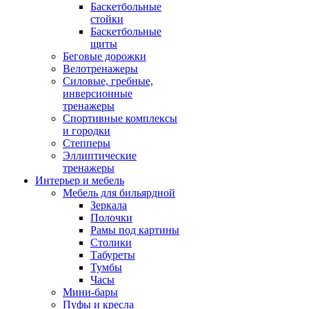
Баскетбольные
стойки
Баскетбольные
щиты
Беговые дорожки
Велотренажеры
Силовые, гребные,
инверсионные
тренажеры
Спортивные комплексы
и городки
Степперы
Эллиптические
тренажеры
Интерьер и мебель
Мебель для бильярдной
Зеркала
Полочки
Рамы под картины
Столики
Табуреты
Тумбы
Часы
Мини-бары
Пуфы и кресла