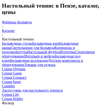
Настольный теннис в Пензе, каталог,
цены
Фабрика бильярда
-
Каталог
-
Настольный теннис
Бильярдные столы
Бильярдные кии
Бильярдные
шары
Светильники для бильярда
Киевницы и
полочки
Батуты
Настольный футбол
Игротека
Спортивное
оборудование
Интерьер и мебель
Бильярдная под
ключ
Бильярдные коллекции
Детские комплексы и
оборудование
Товары для отдыха
Серия Olympic
Серия Game
Серия Compact
Серия Sport
Gambler
Аксессуары для настольного тенниса
Серия City
Серия Hobby
Фильтр