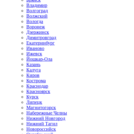
Владимир
Волгоград
Волжский
Вологда
Воронеж
Дзержинск
Димитровград
Екатеринбург
Иваново
Ижевск
Йошкар-Ола
Казань
Калуга
Киров
Кострома
Краснодар
Красноярск
Курск
Липецк
Магнитогорск
Набережные Челны
Нижний Новгород
Нижний Тагил
Новороссийск