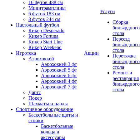
16 футов 488 см
Минитрамплины
Услуги
6 футов 183 см
8 футов 244 см
Сборка
Настольный футбол
бильярдного
Кикер Desperado
стола
Кикер Fortuna
Переезд
Кикер Start Line
бильярдного
Кикер Weekend
стола
Игротека
Акции
Перетяжка
Аэрохоккей
бильярдного
Аэрохоккей 3 фт
стола
Аэрохоккей 5 фт
Ремонт и
Аэрохоккей 6 фт
реставрация
Аэрохоккей 4 фт
бильярдного
Аэрохоккей 7 фт
стола
Дартс
Покер
Шахматы и нарды
Спортивное оборудование
Баскетбольные щиты и
стойки
Баскетбольные
кольца и
аксессуары