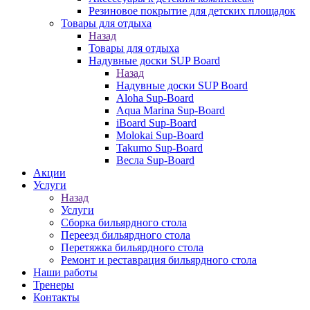
Резиновое покрытие для детских площадок
Товары для отдыха
Назад
Товары для отдыха
Надувные доски SUP Board
Назад
Надувные доски SUP Board
Aloha Sup-Board
Aqua Marina Sup-Board
iBoard Sup-Board
Molokai Sup-Board
Takumo Sup-Board
Весла Sup-Board
Акции
Услуги
Назад
Услуги
Сборка бильярдного стола
Переезд бильярдного стола
Перетяжка бильярдного стола
Ремонт и реставрация бильярдного стола
Наши работы
Тренеры
Контакты