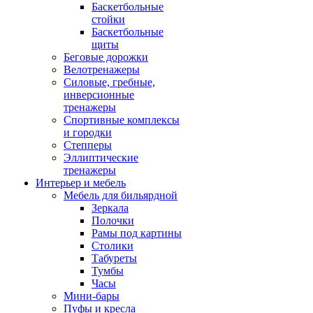
Баскетбольные
стойки
Баскетбольные
щиты
Беговые дорожки
Велотренажеры
Силовые, гребные,
инверсионные
тренажеры
Спортивные комплексы
и городки
Степперы
Эллиптические
тренажеры
Интерьер и мебель
Мебель для бильярдной
Зеркала
Полочки
Рамы под картины
Столики
Табуреты
Тумбы
Часы
Мини-бары
Пуфы и кресла