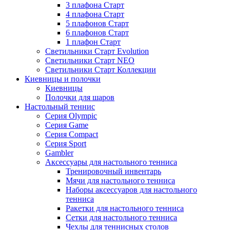
3 плафона Старт
4 плафона Старт
5 плафонов Старт
6 плафонов Старт
1 плафон Старт
Светильники Старт Evolution
Светильники Старт NEO
Светильники Старт Коллекции
Киевницы и полочки
Киевницы
Полочки для шаров
Настольный теннис
Серия Olympic
Серия Game
Серия Compact
Серия Sport
Gambler
Аксессуары для настольного тенниса
Тренировочный инвентарь
Мячи для настольного тенниса
Наборы аксессуаров для настольного
тенниса
Ракетки для настольного тенниса
Сетки для настольного тенниса
Чехлы для теннисных столов