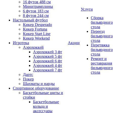
16 футов 488 см
Минитрамплины
Услуги
6 футов 183 см
8 футов 244 см
Сборка
Настольный футбол
бильярдного
Кикер Desperado
стола
Кикер Fortuna
Переезд
Кикер Start Line
бильярдного
Кикер Weekend
стола
Игротека
Акции
Перетяжка
Аэрохоккей
бильярдного
Аэрохоккей 3 фт
стола
Аэрохоккей 5 фт
Ремонт и
Аэрохоккей 6 фт
реставрация
Аэрохоккей 4 фт
бильярдного
Аэрохоккей 7 фт
стола
Дартс
Покер
Шахматы и нарды
Спортивное оборудование
Баскетбольные щиты и
стойки
Баскетбольные
кольца и
аксессуары