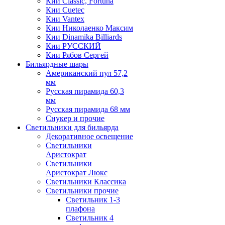
Кии Classic, Fortuna
Кии Cuetec
Кии Vantex
Кии Николаенко Максим
Кии Dinamika Billiards
Кии РУССКИЙ
Кии Рябов Сергей
Бильярдные шары
Американский пул 57,2
мм
Русская пирамида 60,3
мм
Русская пирамида 68 мм
Снукер и прочие
Светильники для бильярда
Декоративное освещение
Светильники
Аристократ
Светильники
Аристократ Люкс
Светильники Классика
Светильники прочие
Светильник 1-3
плафона
Светильник 4