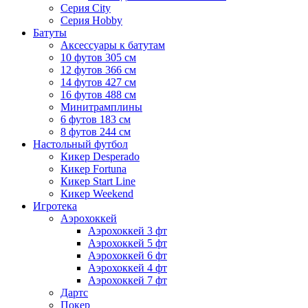
Серия City
Серия Hobby
Батуты
Аксессуары к батутам
10 футов 305 см
12 футов 366 см
14 футов 427 см
16 футов 488 см
Минитрамплины
6 футов 183 см
8 футов 244 см
Настольный футбол
Кикер Desperado
Кикер Fortuna
Кикер Start Line
Кикер Weekend
Игротека
Аэрохоккей
Аэрохоккей 3 фт
Аэрохоккей 5 фт
Аэрохоккей 6 фт
Аэрохоккей 4 фт
Аэрохоккей 7 фт
Дартс
Покер