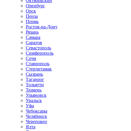
Октябрьский
Оренбург
Орск
Пенза
Пермь
Ростов-на-Дону
Рязань
Самара
Саратов
Севастополь
Симферополь
Сочи
Ставрополь
Стерлитамак
Сызрань
Таганрог
Тольятти
Тюмень
Ульяновск
Уральск
Уфа
Чебоксары
Челябинск
Череповец
Ялта