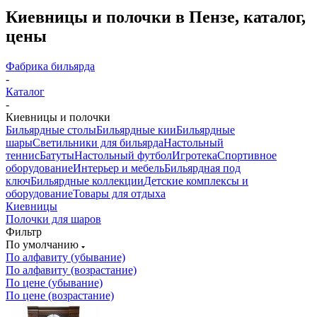
Киевницы и полочки в Пензе, каталог,
цены
Фабрика бильярда
-
Каталог
-
Киевницы и полочки
Бильярдные столы
Бильярдные кии
Бильярдные
шары
Светильники для бильярда
Настольный
теннис
Батуты
Настольный футбол
Игротека
Спортивное
оборудование
Интерьер и мебель
Бильярдная под
ключ
Бильярдные коллекции
Детские комплексы и
оборудование
Товары для отдыха
Киевницы
Полочки для шаров
Фильтр
По умолчанию
По алфавиту (убывание)
По алфавиту (возрастание)
По цене (убывание)
По цене (возрастание)