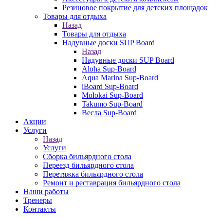
Резиновое покрытие для детских площадок
Товары для отдыха
Назад
Товары для отдыха
Надувные доски SUP Board
Назад
Надувные доски SUP Board
Aloha Sup-Board
Aqua Marina Sup-Board
iBoard Sup-Board
Molokai Sup-Board
Takumo Sup-Board
Весла Sup-Board
Акции
Услуги
Назад
Услуги
Сборка бильярдного стола
Переезд бильярдного стола
Перетяжка бильярдного стола
Ремонт и реставрация бильярдного стола
Наши работы
Тренеры
Контакты