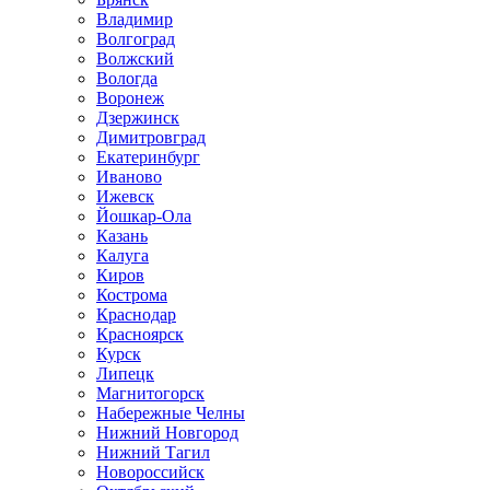
Владимир
Волгоград
Волжский
Вологда
Воронеж
Дзержинск
Димитровград
Екатеринбург
Иваново
Ижевск
Йошкар-Ола
Казань
Калуга
Киров
Кострома
Краснодар
Красноярск
Курск
Липецк
Магнитогорск
Набережные Челны
Нижний Новгород
Нижний Тагил
Новороссийск