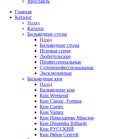
Ярославль
Главная
Каталог
Назад
Каталог
Бильярдные столы
Назад
Бильярдные столы
Игровая серия
Любительские
Профессиональные
Суперпрофессиональные
Эксклюзивные
Бильярдные кии
Назад
Бильярдные кии
Кии Weekend
Кии Classic, Fortuna
Кии Cuetec
Кии Vantex
Кии Николаенко Максим
Кии Dinamika Billiards
Кии РУССКИЙ
Кии Рябов Сергей