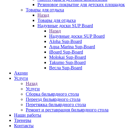
Резиновое покрытие для детских площадок
Товары для отдыха
Назад
Товары для отдыха
Надувные доски SUP Board
Назад
Надувные доски SUP Board
Aloha Sup-Board
Aqua Marina Sup-Board
iBoard Sup-Board
Molokai Sup-Board
Takumo Sup-Board
Весла Sup-Board
Акции
Услуги
Назад
Услуги
Сборка бильярдного стола
Переезд бильярдного стола
Перетяжка бильярдного стола
Ремонт и реставрация бильярдного стола
Наши работы
Тренеры
Контакты