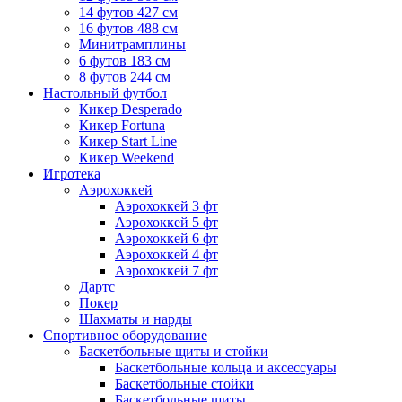
14 футов 427 см
16 футов 488 см
Минитрамплины
6 футов 183 см
8 футов 244 см
Настольный футбол
Кикер Desperado
Кикер Fortuna
Кикер Start Line
Кикер Weekend
Игротека
Аэрохоккей
Аэрохоккей 3 фт
Аэрохоккей 5 фт
Аэрохоккей 6 фт
Аэрохоккей 4 фт
Аэрохоккей 7 фт
Дартс
Покер
Шахматы и нарды
Спортивное оборудование
Баскетбольные щиты и стойки
Баскетбольные кольца и аксессуары
Баскетбольные стойки
Баскетбольные щиты