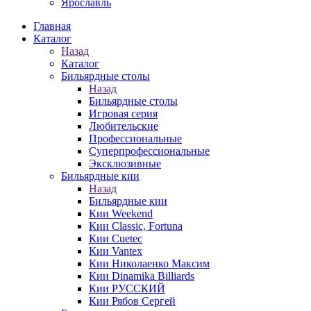
Ярославль
Главная
Каталог
Назад
Каталог
Бильярдные столы
Назад
Бильярдные столы
Игровая серия
Любительские
Профессиональные
Суперпрофессиональные
Эксклюзивные
Бильярдные кии
Назад
Бильярдные кии
Кии Weekend
Кии Classic, Fortuna
Кии Cuetec
Кии Vantex
Кии Николаенко Максим
Кии Dinamika Billiards
Кии РУССКИЙ
Кии Рябов Сергей