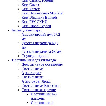
Кии Classic, Fortuna
Кии Cuetec
Кии Vantex
Кии Николаенко Максим
Кии Dinamika Billiards
Кии РУССКИЙ
Кии Рябов Сергей
Бильярдные шары
Американский пул 57,2
мм
Русская пирамида 60,3
мм
Русская пирамида 68 мм
Снукер и прочие
Светильники для бильярда
Декоративное освещение
Светильники
Аристократ
Светильники
Аристократ Люкс
Светильники Классика
Светильники прочие
Светильник 1-3
плафона
Светильник 4