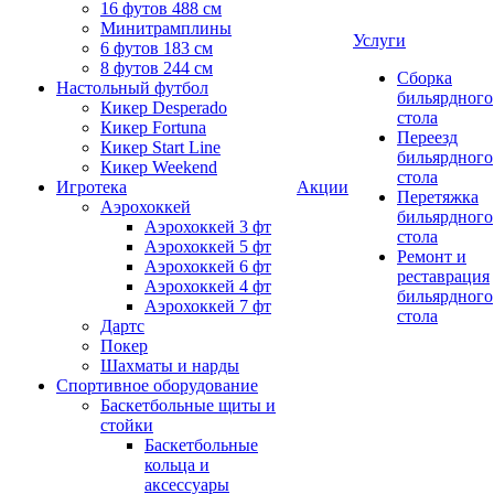
16 футов 488 см
Минитрамплины
Услуги
6 футов 183 см
8 футов 244 см
Сборка
Настольный футбол
бильярдного
Кикер Desperado
стола
Кикер Fortuna
Переезд
Кикер Start Line
бильярдного
Кикер Weekend
стола
Игротека
Акции
Перетяжка
Аэрохоккей
бильярдного
Аэрохоккей 3 фт
стола
Аэрохоккей 5 фт
Ремонт и
Аэрохоккей 6 фт
реставрация
Аэрохоккей 4 фт
бильярдного
Аэрохоккей 7 фт
стола
Дартс
Покер
Шахматы и нарды
Спортивное оборудование
Баскетбольные щиты и
стойки
Баскетбольные
кольца и
аксессуары