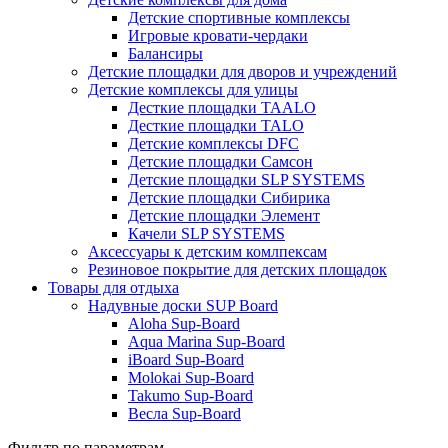
Детские спортивные комплексы
Игровые кровати-чердаки
Балансиры
Детские площадки для дворов и учреждений
Детские комплексы для улицы
Десткие площадки TAALO
Десткие площадки TALO
Детские комплексы DFC
Детские площадки Самсон
Детские площадки SLP SYSTEMS
Детские площадки Сибирика
Детские площадки Элемент
Качели SLP SYSTEMS
Аксессуары к детским комлпексам
Резиновое покрытие для детских площадок
Товары для отдыха
Надувные доски SUP Board
Aloha Sup-Board
Aqua Marina Sup-Board
iBoard Sup-Board
Molokai Sup-Board
Takumo Sup-Board
Весла Sup-Board
Фильтр по параметрам