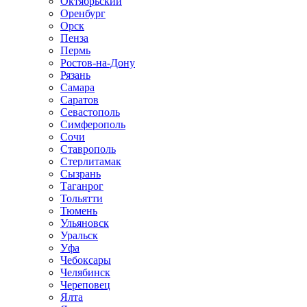
Октябрьский
Оренбург
Орск
Пенза
Пермь
Ростов-на-Дону
Рязань
Самара
Саратов
Севастополь
Симферополь
Сочи
Ставрополь
Стерлитамак
Сызрань
Таганрог
Тольятти
Тюмень
Ульяновск
Уральск
Уфа
Чебоксары
Челябинск
Череповец
Ялта