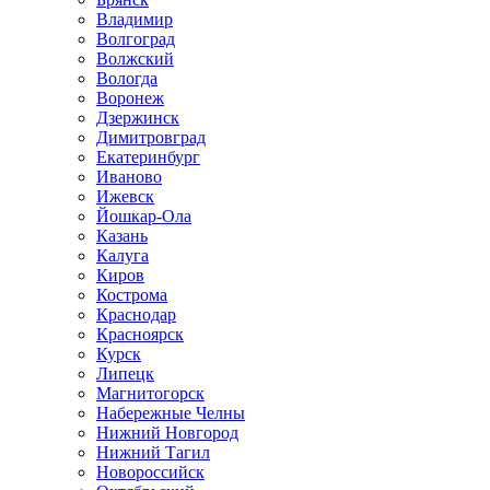
Владимир
Волгоград
Волжский
Вологда
Воронеж
Дзержинск
Димитровград
Екатеринбург
Иваново
Ижевск
Йошкар-Ола
Казань
Калуга
Киров
Кострома
Краснодар
Красноярск
Курск
Липецк
Магнитогорск
Набережные Челны
Нижний Новгород
Нижний Тагил
Новороссийск