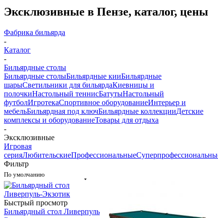
Эксклюзивные в Пензе, каталог, цены
Фабрика бильярда
-
Каталог
-
Бильярдные столы
Бильярдные столы
Бильярдные кии
Бильярдные
шары
Светильники для бильярда
Киевницы и
полочки
Настольный теннис
Батуты
Настольный
футбол
Игротека
Спортивное оборудование
Интерьер и
мебель
Бильярдная под ключ
Бильярдные коллекции
Детские
комплексы и оборудование
Товары для отдыха
-
Эксклюзивные
Игровая
серия
Любительские
Профессиональные
Суперпрофессиональны
Фильтр
По умолчанию
Быстрый просмотр
Бильярдный стол Ливерпуль