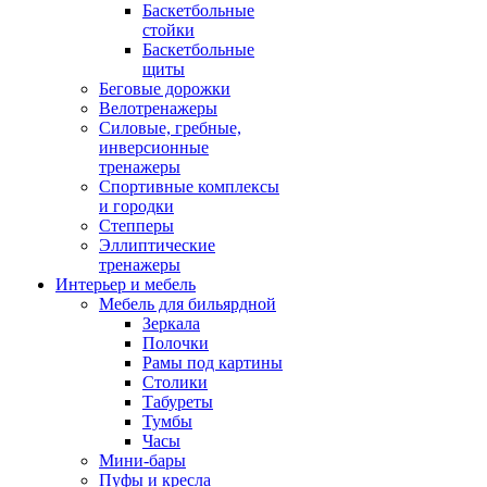
Баскетбольные
стойки
Баскетбольные
щиты
Беговые дорожки
Велотренажеры
Силовые, гребные,
инверсионные
тренажеры
Спортивные комплексы
и городки
Степперы
Эллиптические
тренажеры
Интерьер и мебель
Мебель для бильярдной
Зеркала
Полочки
Рамы под картины
Столики
Табуреты
Тумбы
Часы
Мини-бары
Пуфы и кресла