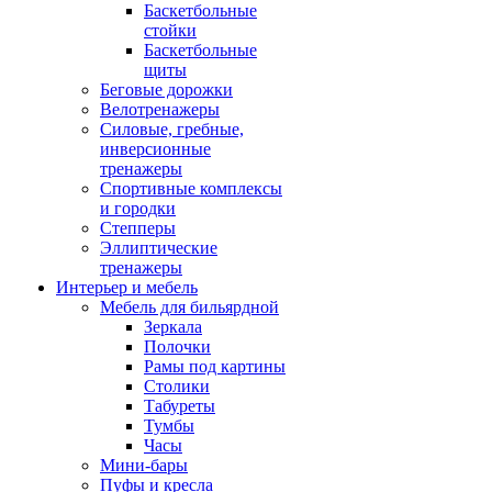
Баскетбольные
стойки
Баскетбольные
щиты
Беговые дорожки
Велотренажеры
Силовые, гребные,
инверсионные
тренажеры
Спортивные комплексы
и городки
Степперы
Эллиптические
тренажеры
Интерьер и мебель
Мебель для бильярдной
Зеркала
Полочки
Рамы под картины
Столики
Табуреты
Тумбы
Часы
Мини-бары
Пуфы и кресла