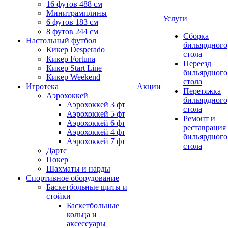
16 футов 488 см
Минитрамплины
Услуги
6 футов 183 см
8 футов 244 см
Сборка
Настольный футбол
бильярдного
Кикер Desperado
стола
Кикер Fortuna
Переезд
Кикер Start Line
бильярдного
Кикер Weekend
стола
Игротека
Акции
Перетяжка
Аэрохоккей
бильярдного
Аэрохоккей 3 фт
стола
Аэрохоккей 5 фт
Ремонт и
Аэрохоккей 6 фт
реставрация
Аэрохоккей 4 фт
бильярдного
Аэрохоккей 7 фт
стола
Дартс
Покер
Шахматы и нарды
Спортивное оборудование
Баскетбольные щиты и
стойки
Баскетбольные
кольца и
аксессуары