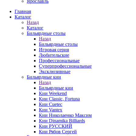
Ярославль
Главная
Каталог
Назад
Каталог
Бильярдные столы
Назад
Бильярдные столы
Игровая серия
Любительские
Профессиональные
Суперпрофессиональные
Эксклюзивные
Бильярдные кии
Назад
Бильярдные кии
Кии Weekend
Кии Classic, Fortuna
Кии Cuetec
Кии Vantex
Кии Николаенко Максим
Кии Dinamika Billiards
Кии РУССКИЙ
Кии Рябов Сергей