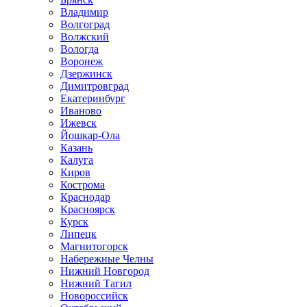
Владимир
Волгоград
Волжский
Вологда
Воронеж
Дзержинск
Димитровград
Екатеринбург
Иваново
Ижевск
Йошкар-Ола
Казань
Калуга
Киров
Кострома
Краснодар
Красноярск
Курск
Липецк
Магнитогорск
Набережные Челны
Нижний Новгород
Нижний Тагил
Новороссийск