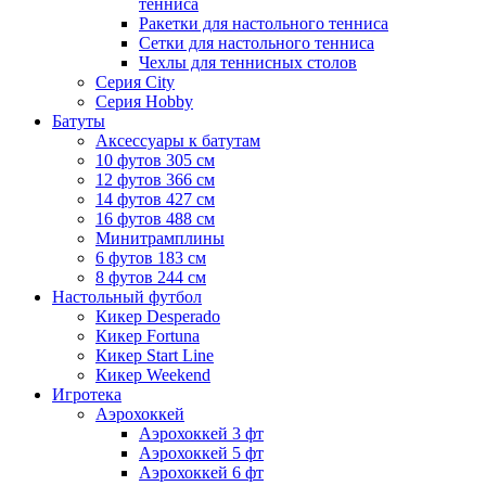
тенниса
Ракетки для настольного тенниса
Сетки для настольного тенниса
Чехлы для теннисных столов
Серия City
Серия Hobby
Батуты
Аксессуары к батутам
10 футов 305 см
12 футов 366 см
14 футов 427 см
16 футов 488 см
Минитрамплины
6 футов 183 см
8 футов 244 см
Настольный футбол
Кикер Desperado
Кикер Fortuna
Кикер Start Line
Кикер Weekend
Игротека
Аэрохоккей
Аэрохоккей 3 фт
Аэрохоккей 5 фт
Аэрохоккей 6 фт