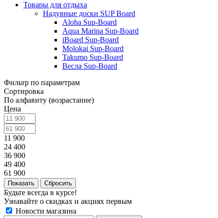
Товары для отдыха
Надувные доски SUP Board
Aloha Sup-Board
Aqua Marina Sup-Board
iBoard Sup-Board
Molokai Sup-Board
Takumo Sup-Board
Весла Sup-Board
Фильтр по параметрам
Сортировка
По алфавиту (возрастание)
Цена
11 900
24 400
36 900
49 400
61 900
Сбросить
Будьте всегда в курсе!
Узнавайте о скидках и акциях первым
Новости магазина