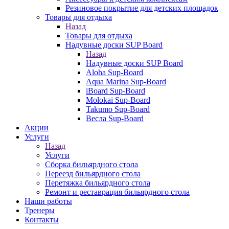
Резиновое покрытие для детских площадок
Товары для отдыха
Назад
Товары для отдыха
Надувные доски SUP Board
Назад
Надувные доски SUP Board
Aloha Sup-Board
Aqua Marina Sup-Board
iBoard Sup-Board
Molokai Sup-Board
Takumo Sup-Board
Весла Sup-Board
Акции
Услуги
Назад
Услуги
Сборка бильярдного стола
Переезд бильярдного стола
Перетяжка бильярдного стола
Ремонт и реставрация бильярдного стола
Наши работы
Тренеры
Контакты