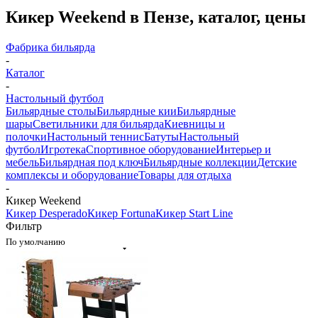
Кикер Weekend в Пензе, каталог, цены
Фабрика бильярда
-
Каталог
-
Настольный футбол
Бильярдные столы
Бильярдные кии
Бильярдные
шары
Светильники для бильярда
Киевницы и
полочки
Настольный теннис
Батуты
Настольный
футбол
Игротека
Спортивное оборудование
Интерьер и
мебель
Бильярдная под ключ
Бильярдные коллекции
Детские
комплексы и оборудование
Товары для отдыха
-
Кикер Weekend
Кикер Desperado
Кикер Fortuna
Кикер Start Line
Фильтр
По умолчанию