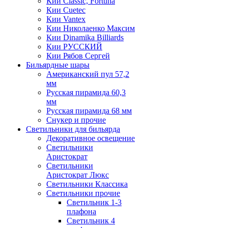
Кии Classic, Fortuna
Кии Cuetec
Кии Vantex
Кии Николаенко Максим
Кии Dinamika Billiards
Кии РУССКИЙ
Кии Рябов Сергей
Бильярдные шары
Американский пул 57,2
мм
Русская пирамида 60,3
мм
Русская пирамида 68 мм
Снукер и прочие
Светильники для бильярда
Декоративное освещение
Светильники
Аристократ
Светильники
Аристократ Люкс
Светильники Классика
Светильники прочие
Светильник 1-3
плафона
Светильник 4