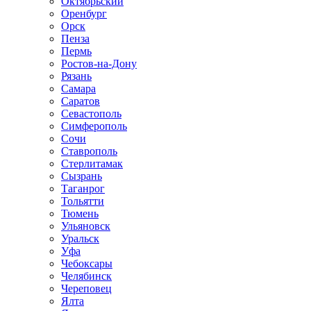
Октябрьский
Оренбург
Орск
Пенза
Пермь
Ростов-на-Дону
Рязань
Самара
Саратов
Севастополь
Симферополь
Сочи
Ставрополь
Стерлитамак
Сызрань
Таганрог
Тольятти
Тюмень
Ульяновск
Уральск
Уфа
Чебоксары
Челябинск
Череповец
Ялта