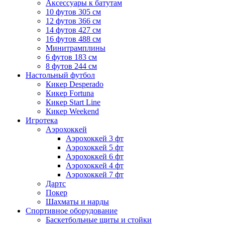
Аксессуары к батутам
10 футов 305 см
12 футов 366 см
14 футов 427 см
16 футов 488 см
Минитрамплины
6 футов 183 см
8 футов 244 см
Настольный футбол
Кикер Desperado
Кикер Fortuna
Кикер Start Line
Кикер Weekend
Игротека
Аэрохоккей
Аэрохоккей 3 фт
Аэрохоккей 5 фт
Аэрохоккей 6 фт
Аэрохоккей 4 фт
Аэрохоккей 7 фт
Дартс
Покер
Шахматы и нарды
Спортивное оборудование
Баскетбольные щиты и стойки