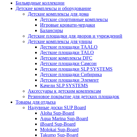
Бильярдные коллекции
Детские комплексы и оборудование
Детские комплексы для дома
Детские спортивные комплексы
Игровые кровати-чердаки
Балансиры
Детские площадки для дворов и учреждений
Детские комплексы для улицы
Десткие площадки TAALO
Десткие площадки TALO
Детские комплексы DFC
Детские площадки Самсон
Детские площадки SLP SYSTEMS
Детские площадки Сибирика
Детские площадки Элемент
Качели SLP SYSTEMS
Аксессуары к детским комлпексам
Резиновое покрытие для детских площадок
Товары для отдыха
Надувные доски SUP Board
Aloha Sup-Board
Aqua Marina Sup-Board
iBoard Sup-Board
Molokai Sup-Board
Takumo Sup-Board