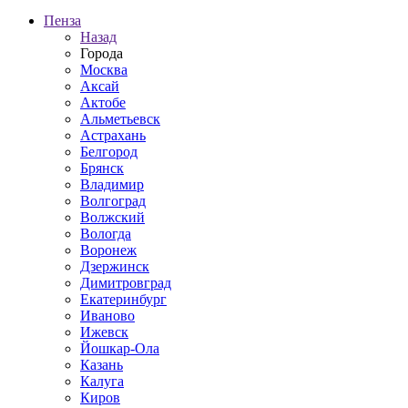
Пенза
Назад
Города
Москва
Аксай
Актобе
Альметьевск
Астрахань
Белгород
Брянск
Владимир
Волгоград
Волжский
Вологда
Воронеж
Дзержинск
Димитровград
Екатеринбург
Иваново
Ижевск
Йошкар-Ола
Казань
Калуга
Киров