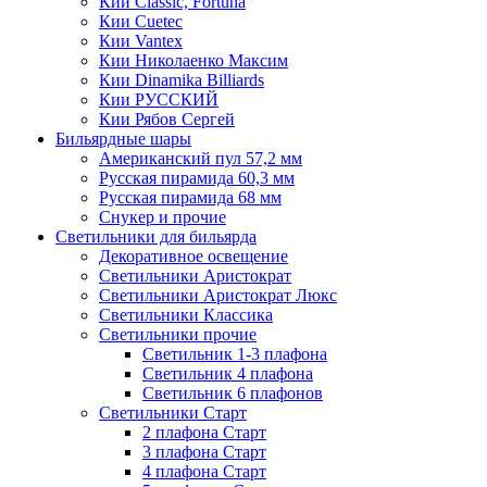
Кии Classic, Fortuna
Кии Cuetec
Кии Vantex
Кии Николаенко Максим
Кии Dinamika Billiards
Кии РУССКИЙ
Кии Рябов Сергей
Бильярдные шары
Американский пул 57,2 мм
Русская пирамида 60,3 мм
Русская пирамида 68 мм
Снукер и прочие
Светильники для бильярда
Декоративное освещение
Светильники Аристократ
Светильники Аристократ Люкс
Светильники Классика
Светильники прочие
Светильник 1-3 плафона
Светильник 4 плафона
Светильник 6 плафонов
Светильники Старт
2 плафона Старт
3 плафона Старт
4 плафона Старт