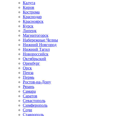
Калуга
Киров
Кострома
Краснодар
Красноярск
Курск
Липецк
Магнитогорск
Набережные Челны
Нижний Новгород
Нижний Тагил
Новороссийск
Октябрьский
Оренбург
Орск
Пенза
Пермь
Ростов-на-Дону
Рязань
Самара
Саратов
Севастополь
Симферополь
Сочи
Ставрополь