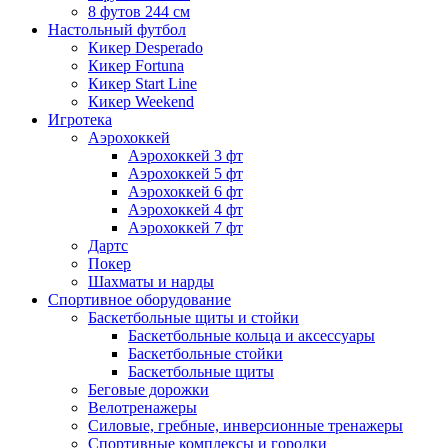
8 футов 244 см
Настольный футбол
Кикер Desperado
Кикер Fortuna
Кикер Start Line
Кикер Weekend
Игротека
Аэрохоккей
Аэрохоккей 3 фт
Аэрохоккей 5 фт
Аэрохоккей 6 фт
Аэрохоккей 4 фт
Аэрохоккей 7 фт
Дартс
Покер
Шахматы и нарды
Спортивное оборудование
Баскетбольные щиты и стойки
Баскетбольные кольца и аксессуары
Баскетбольные стойки
Баскетбольные щиты
Беговые дорожки
Велотренажеры
Силовые, гребные, инверсионные тренажеры
Спортивные комплексы и городки