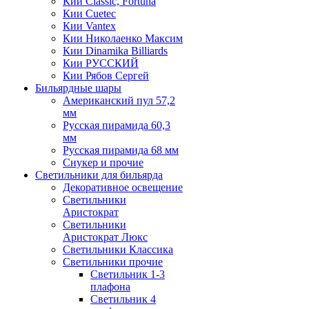
Кии Classic, Fortuna
Кии Cuetec
Кии Vantex
Кии Николаенко Максим
Кии Dinamika Billiards
Кии РУССКИЙ
Кии Рябов Сергей
Бильярдные шары
Американский пул 57,2
мм
Русская пирамида 60,3
мм
Русская пирамида 68 мм
Снукер и прочие
Светильники для бильярда
Декоративное освещение
Светильники
Аристократ
Светильники
Аристократ Люкс
Светильники Классика
Светильники прочие
Светильник 1-3
плафона
Светильник 4