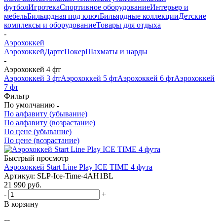
футбол
Игротека
Спортивное оборудование
Интерьер и
мебель
Бильярдная под ключ
Бильярдные коллекции
Детские
комплексы и оборудование
Товары для отдыха
-
Аэрохоккей
Аэрохоккей
Дартс
Покер
Шахматы и нарды
-
Аэрохоккей 4 фт
Аэрохоккей 3 фт
Аэрохоккей 5 фт
Аэрохоккей 6 фт
Аэрохоккей
7 фт
Фильтр
По умолчанию
По алфавиту (убывание)
По алфавиту (возрастание)
По цене (убывание)
По цене (возрастание)
Быстрый просмотр
Аэрохоккей Start Line Play ICE TIME 4 фута
Артикул: SLP-Ice-Time-4AH1BL
21 990
руб.
-
+
В корзину