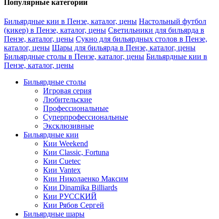
Популярные категории
Бильярдные кии в Пензе, каталог, цены
Настольный футбол
(кикер) в Пензе, каталог, цены
Светильники для бильярда в
Пензе, каталог, цены
Сукно для бильярдных столов в Пензе,
каталог, цены
Шары для бильярда в Пензе, каталог, цены
Бильярдные столы в Пензе, каталог, цены
Бильярдные кии в
Пензе, каталог, цены
Бильярдные столы
Игровая серия
Любительские
Профессиональные
Суперпрофессиональные
Эксклюзивные
Бильярдные кии
Кии Weekend
Кии Classic, Fortuna
Кии Cuetec
Кии Vantex
Кии Николаенко Максим
Кии Dinamika Billiards
Кии РУССКИЙ
Кии Рябов Сергей
Бильярдные шары