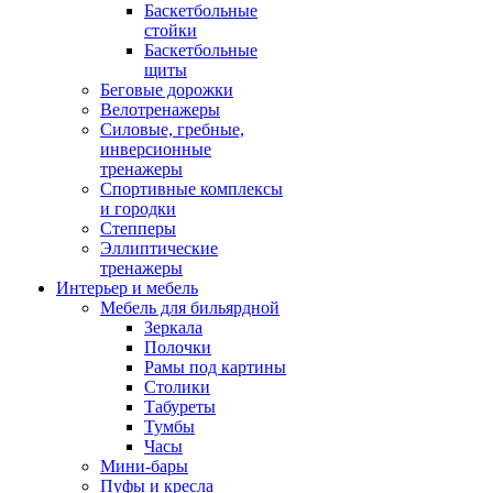
Баскетбольные
стойки
Баскетбольные
щиты
Беговые дорожки
Велотренажеры
Силовые, гребные,
инверсионные
тренажеры
Спортивные комплексы
и городки
Степперы
Эллиптические
тренажеры
Интерьер и мебель
Мебель для бильярдной
Зеркала
Полочки
Рамы под картины
Столики
Табуреты
Тумбы
Часы
Мини-бары
Пуфы и кресла