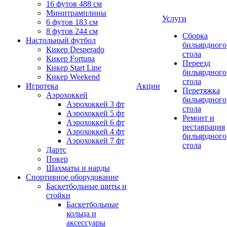
16 футов 488 см
Минитрамплины
Услуги
6 футов 183 см
8 футов 244 см
Сборка
Настольный футбол
бильярдного
Кикер Desperado
стола
Кикер Fortuna
Переезд
Кикер Start Line
бильярдного
Кикер Weekend
стола
Игротека
Акции
Перетяжка
Аэрохоккей
бильярдного
Аэрохоккей 3 фт
стола
Аэрохоккей 5 фт
Ремонт и
Аэрохоккей 6 фт
реставрация
Аэрохоккей 4 фт
бильярдного
Аэрохоккей 7 фт
стола
Дартс
Покер
Шахматы и нарды
Спортивное оборудование
Баскетбольные щиты и
стойки
Баскетбольные
кольца и
аксессуары